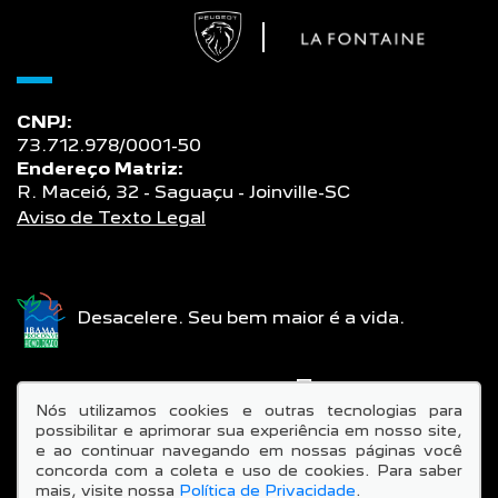
CNPJ:
73.712.978/0001-50
Endereço Matriz:
R. Maceió, 32 - Saguaçu - Joinville-SC
Aviso de Texto Legal
Desacelere. Seu bem maior é a vida.
SIGA-NOS:
Nós utilizamos cookies e outras tecnologias para
possibilitar e aprimorar sua experiência em nosso site,
e ao continuar navegando em nossas páginas você
concorda com a coleta e uso de cookies. Para saber
mais, visite nossa
Política de Privacidade
.